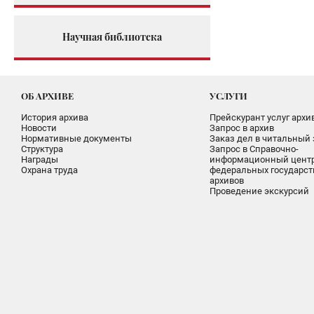
Научная библиотека
ОБ АРХИВЕ
УСЛУГИ
История архива
Прейскурант услуг архи
Новости
Запрос в архив
Нормативные документы
Заказ дел в читальный 
Структура
Запрос в Справочно-
Награды
информационный цент
Охрана труда
федеральных государс
архивов
Проведение экскурсий