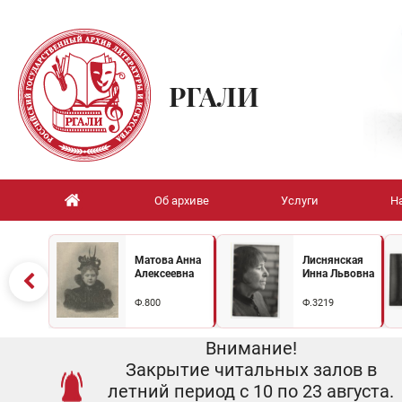
РГАЛИ
Об архиве
Услуги
Н
Матова Анна
Лиснянская
Алексеевна
Инна Львовна
Ф.800
Ф.3219
Внимание!
Закрытие читальных залов в
летний период с 10 по 23 августа.