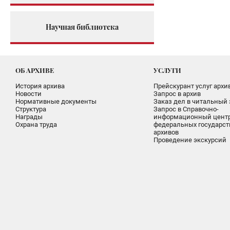
Научная библиотека
ОБ АРХИВЕ
УСЛУГИ
История архива
Прейскурант услуг архи
Новости
Запрос в архив
Нормативные документы
Заказ дел в читальный 
Структура
Запрос в Справочно-
Награды
информационный цент
Охрана труда
федеральных государс
архивов
Проведение экскурсий