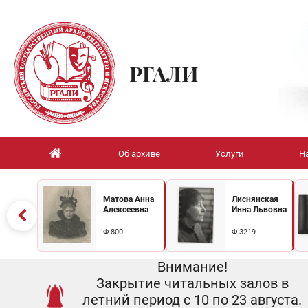
РГАЛИ
Об архиве
Услуги
Н
Матова Анна
Лиснянская
Алексеевна
Инна Львовна
Ф.800
Ф.3219
Внимание!
Закрытие читальных залов в
летний период с 10 по 23 августа.