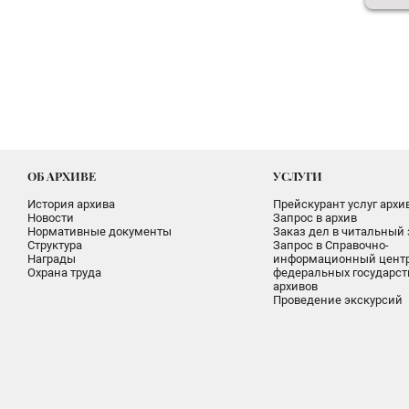
ОБ АРХИВЕ
УСЛУГИ
История архива
Прейскурант услуг архи
Новости
Запрос в архив
Нормативные документы
Заказ дел в читальный 
Структура
Запрос в Справочно-
Награды
информационный цент
Охрана труда
федеральных государс
архивов
Проведение экскурсий