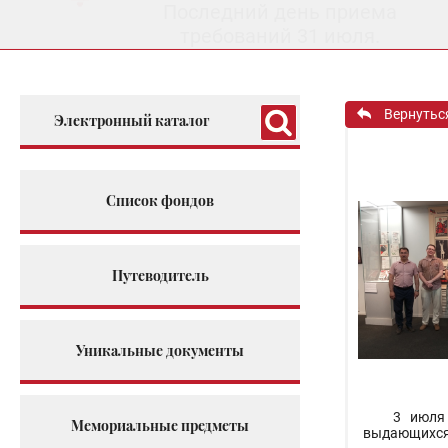
Последний день приема
требований 31 июля.
Вернутьс
Электронный каталог
Список фондов
Путеводитель
Уникальные документы
3 июля
Мемориальные предметы
выдающихся 