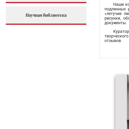
Наши ко
подлинных 
«летучие л
Научная библиотека
рисунки, о
документы.
Куратор
творческого
отзывов.