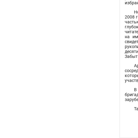
избран
Н
2008 
часть
глубо
читат
на им
свиде
рукоп
десят
Забыт
А
сосре
котор
участ
В
брига
заруб
Т