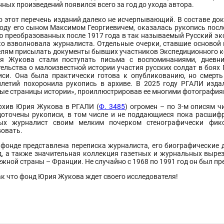
ных произведений появился всего за год до ухода автора.
о этот перечень изданий далеко не исчерпывающий. В составе до
году его сыном Максимом Георгиевичем, оказалась рукопись после
ю преобразованных после 1917 года в так называемый Русский эк
ко взволновала журналиста. Отдельные очерки, ставшие основой к
елям присылать документы бывших участников Экспедиционного ко
я Жукова стали поступать письма с воспоминаниями, дневни
тельства о малоизвестной истории участия русских солдат в боях
иси. Она была практически готова к опубликованию, но смерть
илетий похоронила рукопись в архиве. В 2025 году РГАЛИ изд
ые страницы истории», проиллюстрировав ее многими фотография
рхив Юрия Жукова в РГАЛИ (
Ф. 3485
) огромен – по 3-м описям ч
доточены рукописи, в том числе и не поддающиеся пока расшиф
ых журналист своим мелким почерком стенографически фикс
вовать.
 фонде представлена переписка журналиста, его биографические 
д, а также значительная коллекция газетных и журнальных вырез
ежной страны – Франции. Не случайно с 1968 по 1991 год он был п
ак что фонд Юрия Жукова ждет своего исследователя!