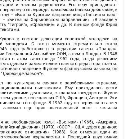
етарем и членом редколлегии. Его перу принадлежат
на передовую
«в периоды важнейших боевых действий»
, в
2 году – «Бои на Курском направлении», «Танкисты дают
у – «Битва на Харьковском направлении», «В засаде у
ять “Тигров”», «Сражение» и др. В личном фонде Юрия
текстами.
Жукова в составе делегации советской молодежи на
ой молодежи. С этого момента стремительно стала
946 года работавшего в редакции газеты «Правда».
ии Генеральной Ассамблеи ООН, затем в Лондон. В 1948
отав в этом качестве до 1952 года, когда решением
м отделам и заместителем главного редактора газеты.
бствовало владение Жуковым французским языком, он
“Трибюн де пасьон”»
.
ет по культурным связям с зарубежными странами,
национальными выставками. Ему приходилось вести
литическими деятелями, с главами государств. Жуков
ысшем уровне, посещавших США, Францию, Австрию. Эти
ившихся в его фонде. В 1962 году он вернулся в газету
в занимал еще один значительный пост – являлся
я на злободневные темы: «Вьетнам» (1965), «Америка.
«Чилийский дневник» (1970), «СССР – США: дорога длиною
ериканские отношения» (1988). Как отмечал один из
отоспособных журналистов…»
Последний двухтомник