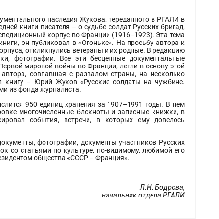
кументального наследия Жукова, переданного в РГАЛИ в
дней книги писателя – о судьбе солдат Русских бригад,
спедиционный корпус во Франции (1916–1923). Эта тема
ниги, он публиковал в «Огоньке». На просьбу автора к
рпуса, откликнулись ветераны и их родные. В редакцию
ки, фотографии. Все эти бесценные документальные
 Первой мировой войны во Франции, легли в основу этой
 автора, совпавшая с развалом страны, на несколько
ал книгу – Юрий Жуков «Русские солдаты на чужбине.
ми из фонда журналиста.
ислится 950 единиц хранения за 1907–1991 годы. В нем
ровке многочисленные блокноты и записные книжки, в
ировал события, встречи, в которых ему довелось
документы, фотографии, документы участников Русских
ок со статьями по культуре, по-видимому, любимой его
резидентом общества «СССР – Франция».
Л.Н. Бодрова,
начальник отдела РГАЛИ