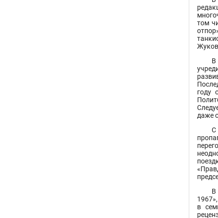
редак
много
том ч
отпор
танки
Жуков
В
учред
разви
После
году 
Полит
Следу
даже 
С
пропа
перег
неодн
поезд
«Прав
предс
В
1967»,
в сем
рецен