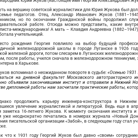
народник Юрий Жуков (настоящее имя Георгий Александрович Жук
уть на вершину советской журналистики для Юрия Жукова был долг
семье педагогов. Отец, Александр Иванович Жуков (1881–194
нником, но по окончании Гражданской войны продолжил служ
давательской работе. Отсюда можно представить, какие внутр
листа-международника! А мать – Клавдия Андреевна (1882–1947) 
ботала учительницей.
есто рождения Георгия повлияло на выбор будущей професси
одичной железнодорожной школы в городе Луганске в 1926 го
кой железной дороги, потом слесарем в Луганских железнодорожны
ам, после работы, учился сначала в железнодорожном техникуме,
нтерна в Харькове.
уков вспоминал о неожиданном повороте в судьбе:
«Осенью 1931 
ваться на дневной факультет Московского автотракторного и
чно объявили закончившими институт и отправили в Нижний Нов
тве дипломной работы нам засчитали практические работы, кото
днако продолжить карьеру инженера-конструктора в Нижнем 
вшееся увлечение журналистикой и литературой. Ведь еще в ап
я заметка 16-летнего Жукова. К моменту окончания института и
и уже неоднократно печатались в номерах журнала «Новый Донб
ения писательской организации «Забой», в следующем году стал у
ске.
ак что к 1931 году Георгий Жуков был давно «своим» сотрудник