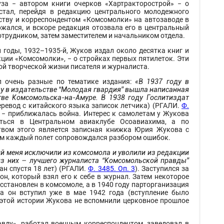
за − автором книги очерков «Хартракторострой» − о
 стал, перейдя в редакцию центрального молодежного
ству и корреспондентом «Комсомолки» на автозаводе в
жался, и вскоре редакция отозвала его в центральный
отрудником, затем заместителем и начальником отдела.
 годы, 1932–1935-й, Жуков издал около десятка книг и
ции «Комсомолки», − о стройках первых пятилеток. Эти
й творческой жизни писателя и журналиста.
 очень разные по тематике издания:
«В 1937 году в
ду в издательстве “Молодая гвардия” вышла написанная
тве Комсомольска-на-Амуре. В 1938 году Гослитиздат
ревод с китайского языка записок летчика) (РГАЛИ.
Ф.
 − приближалась война. Интерес к самолетам у Жукова
аться в Центральном авиаклубе Осоавиахима, а по
твом этого является записная книжка Юрия Жукова с
чем каждый полет сопровождался разбором ошибок.
ий меня исключили из комсомола и уволили из редакции
 из них – лучшего журналиста “Комсомольской правды”
ан спустя 18 лет) (РГАЛИ.
Ф. 3485. Оп. 3
). Заступился за
, который взял его к себе в журнал. Затем некоторое
осстановлен в комсомоле, а в 1940 году парторганизация
а он вступил уже в мае 1942 года (вступление было
й этой истории Жукова не вспомнили церковное прошлое
вду», работал военным корреспондентом, заведовал в