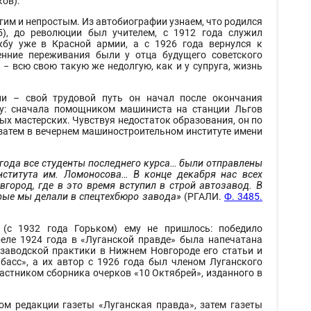
ов).
им и непростым. Из автобиографии узнаем, что родился
5), до революции был учителем, с 1912 года служил
бу уже в Красной армии, а с 1926 года вернулся к
енние переживания были у отца будущего советского
− всю свою такую же недолгую, как и у супруга, жизнь
и – свой трудовой путь он начал после окончания
ду: сначала помощником машиниста на станции Льгов
х мастерских. Чувствуя недостаток образования, он по
 затем в вечернем машиностроительном институте имени
года все студенты последнего курса… были отправлены
нститута им. Ломоносова… В конце декабря нас всех
город, где в это время вступил в строй автозавод. В
рые мы делали в спецтехбюро завода»
(РГАЛИ.
Ф. 3485.
(с 1932 года Горьком) ему не пришлось: победило
реле 1924 года в «Луганской правде» была напечатана
 заводской практики в Нижнем Новгороде его статьи и
асс», а их автор с 1926 года был членом Луганского
частником сборника очерков «10 Октябрей», изданного в
ом редакции газеты «Луганская правда», затем газеты