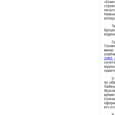
«Комс
строи
печат
Нижне
аппара
Т
брошю
издан
С
Госли
мною 
опубл
3485. 
сочет
журна
замет
О
по об
Лабез
Жуков
время 
Союза
оформ
его от
В