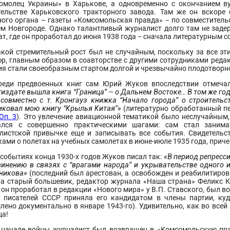
омолец Украины» в Харькове, а одновременно с окончанием ву
тельстве Харьковского тракторного завода. Там же он вскоре
ного органа – газеты «Комсомольская правда» − по совместитель
м Новгороде. Однако талантливый журналист долго там не задер
т, где он проработал до июня 1938 года − сначала литературным с
акой стремительный рост был не случайным, поскольку за все эти
р, главным образом в соавторстве с другими сотрудниками редак
ия стали своеобразным стартом долгой и чрезвычайно плодотворно
реди предвоенных книг сам Юрий Жуков впоследствии отмечал
тиздате вышла книга “Граница” – о Дальнем Востоке… В том же го
совместно с т. Кронгауз книжка “Начало города” о строительс
иковал мою книгу “Крылья Китая”»
(литературно обработанный пе
Оп. 3
). Это увлечение авиационной тематикой было неслучайным,
ался с совершенно практическими шагами: сам стал заним
листской привычке еще и записывать все события. Свидетельс
ками о полетах на учебных самолетах в июне-июле 1935 года, при
 событиях конца 1930-х годов Жуков писал так:
«В период репресс
винению в связях с “врагами народа” и укрывательстве одного
никова»
(последний был арестован, а освобожден и реабилитиров
а старый большевик, редактор журнала «Наша страна» Феликс Кон
он проработал в редакции «Нового мира» у В.П. Ставского, был в
 писателей СССР приняла его кандидатом в члены партии, куд
лено документально в январе 1943-го). Удивительно, как во все
ца!
 начале войны журналист был возвращен в «Комсомольскую пра