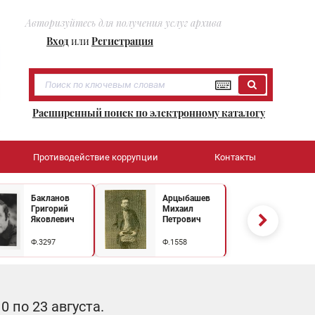
Авторизуйтесь для получения услуг архива
Вход
или
Регистрация
Расширенный поиск по электронному каталогу
Противодействие коррупции
Контакты
Бакланов
Арцыбашев
Григорий
Михаил
Яковлевич
Петрович
Ф.3297
Ф.1558
 по 23 августа.