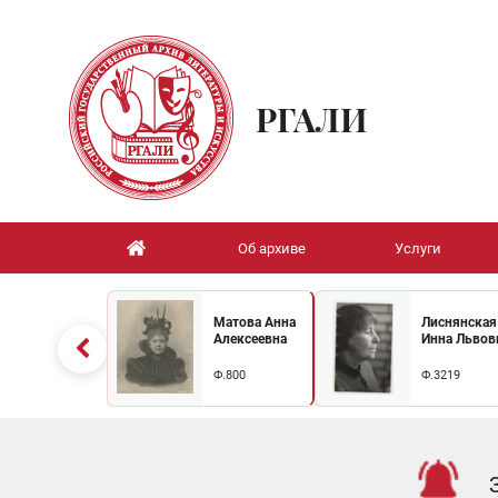
РГАЛИ
Об архиве
Услуги
Матова Анна
Лиснянская
Алексеевна
Инна Львов
Ф.800
Ф.3219