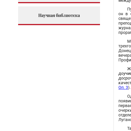
между
П
он в 
Научная библиотека
свяще
препо
журна
прора
М
трехг
Донец
вечер
Профи
Ж
доучи
досро
качес
Оп. 3
).
О
появи
перва
очерк
отдел
Луган
Т