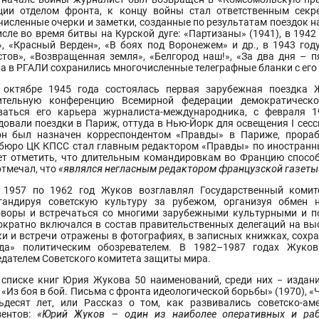
ции отделом фронта, к концу войны стал ответственным секр
численные очерки и заметки, созданные по результатам поездок 
исле во время битвы на Курской дуге: «Партизаны» (1941), в 194
», «Красный Верден», «В боях под Воронежем» и др., в 1943 год
стов», «Возвращенная земля», «Белгород наш!», «За два дня – п
а в РГАЛИ сохранились многочисленные телеграфные бланки с его 
 октябре 1945 года состоялась первая зарубежная поездка 
ительную конференцию Всемирной федерации демократическ
ваться его карьера журналиста-международника, с февраля 1
довали поездки в Париж, оттуда в Нью-Йорк для освещения I сесс
он был назначен корреспондентом «Правды» в Париже, прораб
бюро ЦК КПСС стал главным редактором «Правды» по иностранны
ет отметить, что длительным командировкам во Францию спосо
отмечал, что
«являлся негласным редактором французской газеты 
 1957 по 1962 год Жуков возглавлял Государственный комит
гандируя советскую культуру за рубежом, организуя обмен 
оворы и встречаться со многими зарубежными культурными и по
ократно включался в состав правительственных делегаций на в
ки и встречи отражены в фотографиях, в записных книжках, сохран
да» политическим обозревателем. В 1982–1987 годах Жуко
едателем Советского комитета защиты мира.
 списке книг Юрия Жукова 50 наименований, среди них − издани
 «Из боя в бой. Письма с фронта идеологической борьбы» (1970), 
ьдесят лет, или Рассказ о том, как развивались советско-ам
зентов:
«Юрий Жуков – один из наиболее оперативных и раб