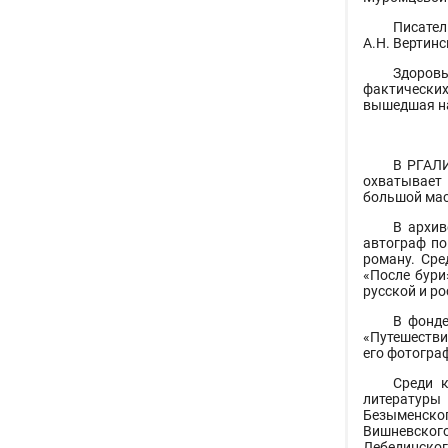
Писател
А.Н. Вертин
Здоровь
фактических
вышедшая на
В РГАЛИ
охватывает 
большой мас
В архив
автограф по
роману. Сре
«После бури
русской и р
В фонде
«Путешествие
его фотограф
Среди к
литературы 
Безыменского
Вишневского
Лебединского