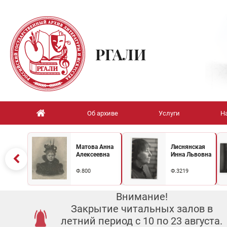
РГАЛИ
Об архиве
Услуги
Н
Матова Анна
Лиснянская
Алексеевна
Инна Львовна
Ф.800
Ф.3219
Внимание!
Закрытие читальных залов в
летний период с 10 по 23 августа.