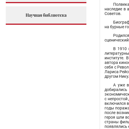
Полвека
наследие в 
Советов.
Научная библиотека
Биограф
на бурные г
Родилс
сценический
В 1910 
литературны
институте. 
автора кино
себя с Рево
Лариса Рейс
другом Нику
А уже в
добирались
экономическ
с непростой 
включился в
годы поража
после возни
героя шли в
страны филь
появлялись 