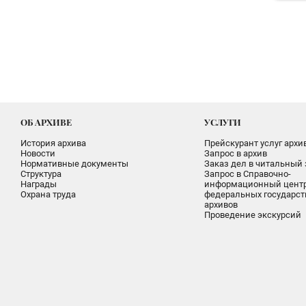
ОБ АРХИВЕ
УСЛУГИ
История архива
Прейскурант услуг архи
Новости
Запрос в архив
Нормативные документы
Заказ дел в читальный 
Структура
Запрос в Справочно-
Награды
информационный цент
Охрана труда
федеральных государс
архивов
Проведение экскурсий