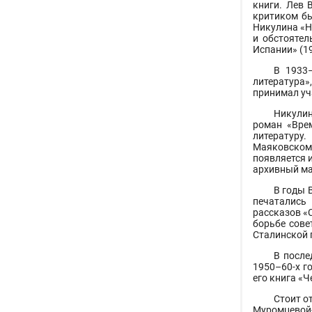
книги. Лев 
критиком бы
Никулина «Н
и обстоятел
Испании» (1
В 1933
литература»
принимал уч
Никулин
роман «Врем
литературу
Маяковском,
появляется и
архивный ма
В годы 
печатались 
рассказов «С
борьбе сове
Сталинской 
В после
1950–60-х г
его книга «Ч
Стоит о
Муромцевой-Б