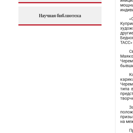
иници
мощны
индив
Научная библиотека
«
Купри
художн
другие
Бедно
ТАСС»
С
Маяко
Черем
бывши
К
карик
Черем
типа 
предс
творч
З
полож
призы
на ме
П