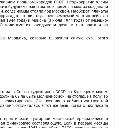
 славном прошлом народов СССР. Неоднократно члены
ки к будущим плакатам, но и прямо на местах создавали
ни, когда немцы стояли под Москвой. Наоборот, плакаты
ррикадах, стали тогда неотъемлемой частью пейзажа
я 1944 года) и Минска (3 июля 1944 года) от немецко-
 Самолетами их закидывали даже в тыл врага и на
ила Маршака, которые выразили самую суть этого
го зала Союза художников СССР на Кузнецком мосту.
должна была быть молниеносной: на столах, на полу, во
и, редактировали. Это позволяло добиваться газетной
дакция откликалась в тот же день, когда о них писала
, практически кустарной мастерской превратились в
ючая финансовую составляющую. Если в первые месяцы
рое полугодие 1941 года «Окна ТАСС» существовала на