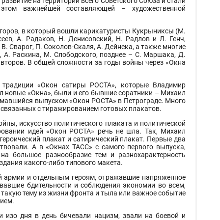
развитие на территории всего Советского Союза и стали
 этом важнейшей составляющей – художественной
торов, в который вошли карикатуристы Кукрыниксы (М.
еев, А. Радаков, Н. Денисовский, Н. Радлов и Л. Генч,
В. Сварог, П. Соколов-Скаля, А. Дейнека, а также многие
, А. Раскина, М. Слободского, позднее – С. Маршака, Д.
 авторов. В общей сложности за годы войны через «Окна
 традиции «Окон сатиры РОСТА», которые Владимир
л новые «Окна», были и его бывшие соратники – Михаил
имавшийся выпуском «Окон РОСТА» в Петрограде. Много
, связанных с тиражированием готовых плакатов.
ойны, искусство политического плаката и политической
ровании идей «Окон РОСТА» речь не шла. Так, Михаил
героический плакат и сатирический плакат. Первые два
твовали. А в «Окнах ТАСС» с самого первого выпуска,
 на большое разнообразие тем и разнохарактерность
здания какого-либо типового макета.
й армии и отдельным героям, отражавшие напряженное
овавшие бдительности и соблюдения экономии во всем,
такую тему из жизни фронта и тыла или важное событие
ием.
 изо дня в день бичевали нацизм, звали на боевой и