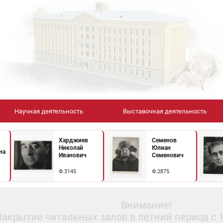
Научная деятельность
Выставочная деятельность
Харджиев
Семенов
Николай
Юлиан
на
Иванович
Семенович
Ф.3145
Ф.2875
Внимание!
Закрытие читальных залов в летний период с 10