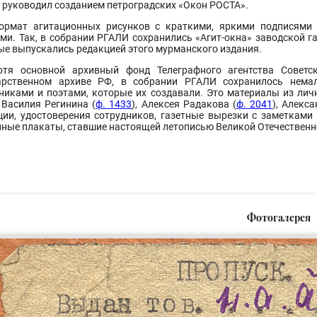
х руководил созданием петроградских «Окон РОСТА».
ормат агитационных рисунков с краткими, яркими подписями
ами. Так, в собрании РГАЛИ сохранились «Агит-окна» заводской г
ые выпускались редакцией этого мурманского издания.
отя основной архивный фонд Телеграфного агентства Сове
арственном архиве РФ, в собрании РГАЛИ сохранилось нема
никами и поэтами, которые их создавали. Это материалы из лич
, Василия Регинина (
ф. 1433
), Алексея Радакова (
ф. 2041
), Алекс
ции, удостоверения сотрудников, газетные вырезки с заметками 
нные плакаты, ставшие настоящей летописью Великой Отечественн
Фотогалерея