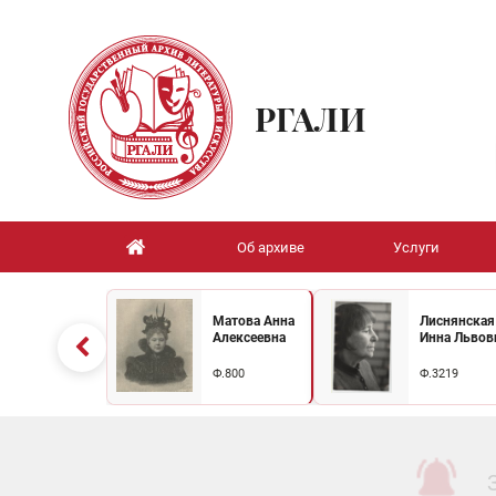
РГАЛИ
Об архиве
Услуги
Матова Анна
Лиснянская
Алексеевна
Инна Львов
Ф.800
Ф.3219