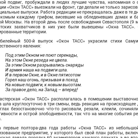
вой подвиг, пробуждали в людях лучшие чувства, напоминая о
ции «Окон ТАСС» выезжали на фронт, где делали не только зарисов
ециальные выпуски. Работа редакции не прекращалась даже в те д
акомым каждому грифом, висевшие на обледеневших домах и ба
ой Москвы. На второй день после освобождения Севастополя (9 ма
тских захватчиков в них уже были вывешены «Окна ТАСС».
ированные территории.
билейный 500-й выпуск «Окон ТАСС» украсили стихи Саму
ественного явления:
Под этим Окном не поют серенады,
На этом Окне резеда не цвела.
За этим Окном разрывались снаряды
И армия наша на подвиги шла.
И в первом Окне, и в Окне пятисотом
Горел наш огонь, призывая в поход
На новые подвиги, к новым высотам.
За правое дело, на Запад – вперед!
астерская «Окон ТАСС» располагалась в помещении выставочно
а шла круглосуточно в три смены, ведь реакция на происходящее 
углах безостановочно что-то рисовали, резали, клеили, сочинял
тивности и острой злободневности, так что на многие события ре
.
а первые полтора-два года работы «Окна ТАСС» из небольшой
изованное предприятие, у которого был свой план работы, вкл
рская давала порядка 60 экземпляров каждого плаката, а во вто