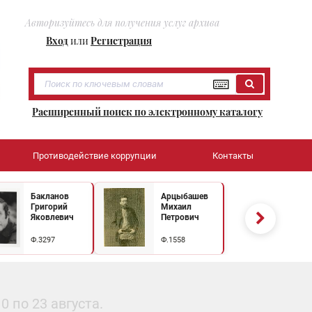
Авторизуйтесь для получения услуг архива
Вход
или
Регистрация
Расширенный поиск по электронному каталогу
Противодействие коррупции
Контакты
Бакланов
Арцыбашев
Григорий
Михаил
Яковлевич
Петрович
Ф.3297
Ф.1558
 по 23 августа.