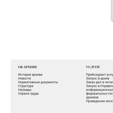
ОБ АРХИВЕ
УСЛУГИ
История архива
Прейскурант услу
Новости
Запрос в архив
Нормативные документы
Заказ дел в чит
Структура
Запрос в Справоч
Награды
информационный
Охрана труда
федеральных гос
архивов
Проведение экск