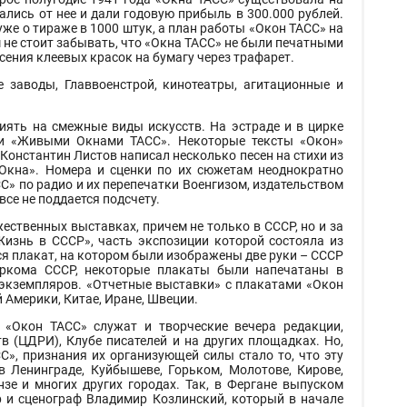
зались от нее и дали годовую прибыль в 300.000 рублей.
уже о тираже в 1000 штук, а план работы «Окон ТАСС» на
м не стоит забывать, что «Окна ТАСС» не были печатными
сения клеевых красок на бумагу через трафарет.
заводы, Главвоенстрой, кинотеатры, агитационные и
иять на смежные виды искусств. На эстраде и в цирке
и «Живыми Окнами ТАСС». Некоторые тексты «Окон»
онстантин Листов написал несколько песен на стихи из
Окна». Номера и сценки по их сюжетам неоднократно
СС» по радио и их перепечатки Военгизом, издательством
се не поддается подсчету.
ственных выставках, причем не только в СССР, но и за
Жизнь в СССР», часть экспозиции которой состояла из
я плакат, на котором были изображены две руки – СССР
аркома СССР, некоторые плакаты были напечатаны в
экземпляров. «Отчетные выставки» с плакатами «Окон
 Америки, Китае, Иране, Швеции.
 «Окон ТАСС» служат и творческие вечера редакции,
 (ЦДРИ), Клубе писателей и на других площадках. Но,
», признания их организующей силы стало то, что эту
в Ленинграде, Куйбышеве, Горьком, Молотове, Кирове,
нзе и многих других городах. Так, в Фергане выпуском
р и сценограф Владимир Козлинский, который в начале