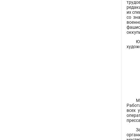
трудо
редак
их сп
со зн
военн
фашис
оккуп
Ю
худож
М
Работ
всех 
опера
пресса
З
орган
масте