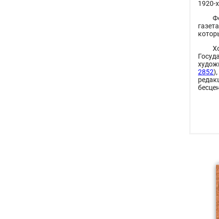
1920-
Ф
газет
котор
Х
Госуд
худож
2852
)
редак
бесце