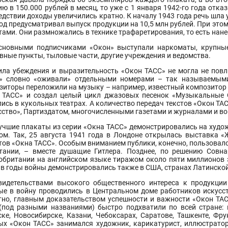
ю в 150.000 рублей в месяц, то уже с 1 января 1942-го года отка
дствии доходы увеличились кратно. К началу 1943 года речь шла 
од предусматривал выпуск продукции на 10,5 млн рублей. При это
ами. Они размножались в технике трафаретирования, то есть нане
сновными подписчиками «Окон» выступали наркоматы, крупные 
вные пункты, тыловые части, другие учреждения и ведомства.
ила убеждения и выразительность «Окон ТАСС» не могла не повл
» словно «оживали» отдельными номерами – так называемым
зиторы переложили на музыку – например, известный композитор К
 ТАСС» и создал целый цикл джазовых песенок «Музыкальные 
ись в кукольных театрах. А количество передач текстов «Окон ТА
сство», Партиздатом, многочисленными газетами и журналами и вов
учшие плакаты из серии «Окна ТАСС» демонстрировались на художе
ом. Так, 25 августа 1941 года в Лондоне открылась выставка «
тов «Окна ТАСС». Особым вниманием публики, конечно, пользовалс
тании, – вместе душащие Гитлера. Позднее, по решению Совн
обритании на английском языке тиражом около пяти миллионов 
 в годы войны демонстрировались также в США, странах Латинской
видетельствами высокого общественного интереса к продукции
ые в войну проводились в Центральном доме работников искусств
тно, главным доказательством успешности и важности «Окон ТАСС
(под разными названиями) быстро подхватили по всей стране: 
ске, Новосибирске, Казани, Чебоксарах, Саратове, Ташкенте, Фру
ых «Окон ТАСС» занимался художник, карикатурист, иллюстрато