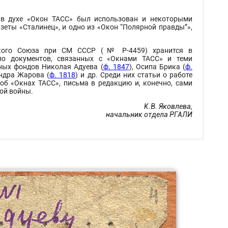
 в духе «Окон ТАСС» был использован и некоторыми
азеты «Сталинец», и одно из «Окон “Полярной правды”»,
тского Союза при СМ СССР (№ Р-4459) хранится в
ло документов, связанных с «Окнами ТАСС» и теми
ных фондов Николая Адуева (
ф. 1847
), Осипа Брика (
ф.
андра Жарова (
ф. 1818
) и др. Среди них статьи о работе
об «Окнах ТАСС», письма в редакцию и, конечно, сами
ой войны.
К.В. Яковлева,
начальник отдела РГАЛИ