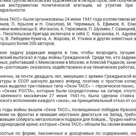
атива группы московских художников и литераторов, они получили 
м инструментом политической агитации, не утратив при
идуальности.
Окна ТАСС» были организованы 24 июня 1941 года коллективом ав
янов, П. Крылов и Н. Соколов), М. Черемных, Б. Ефимов, К. Елис
ики-живописцы Б. Иогансон, А. Герасимов, П. Шухмин, Г. Савицкий, 
. Писательская бригада включала в себя С. Кирсанова, Н. Адуева
го, В. Лебедева-Кумача, А. Жарова, И. Уткина и других известных
 прошло более 200 авторов.
вою задачу редакция видела в том, чтобы возродить лучшие
вский выпускал в годы войны Гражданской. Среди тех, кто задума
ных, работавший с Маяковским в Москве, и Алексей Радаков, зан
х «ростовцев» оказалось задействовано и на технических работах
онечно, за почти двадцать лет, минувших с времен Гражданской в
атуры в СССР шагнуло далеко вперед, поэтому о простом копи
ных выделял три главных типа «Окон ТАСС» – героическое панно, 
в «Окнах РОСТА», которые были сосредоточены на сатире, отсутс
тавленного москвичам 27 июня 1941-го, была сделана ставка
еского исполнения каждого «окна», на принципиальный отказ от со
а годы войны вышли «Окна ТАСС», посвященные победам Красно
ение на фронтах и звавшие неустанно двигаться на Запад, треб
вавшие собирать металлолом и подарки для бойцов… Трудно найти 
ждународной арене, которые «Окна ТАСС» обошли бы своим вниман
ростые по форме, лаконичные и доходчивые по содержанию, они