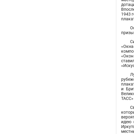
дотаци
Впосле
1943 г
плакат
О
призы
С
«Окна
компо
«Окон
ставил
«Иску
Л
рубеж
плака
и Бри
Велик
ТАСС»
С
котор
вероя
идею 
Иркут
местн