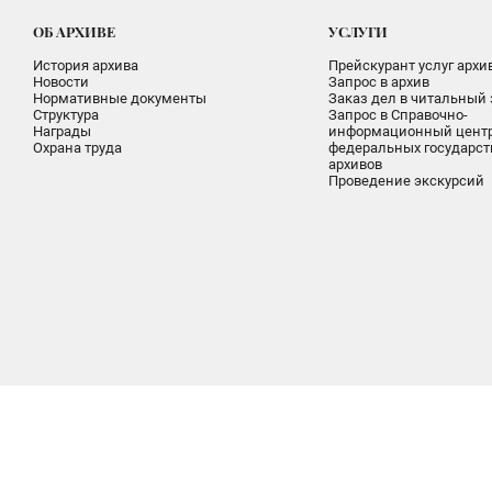
ОБ АРХИВЕ
УСЛУГИ
История архива
Прейскурант услуг архи
Новости
Запрос в архив
Нормативные документы
Заказ дел в читальный 
Структура
Запрос в Справочно-
Награды
информационный цент
Охрана труда
федеральных государс
архивов
Проведение экскурсий