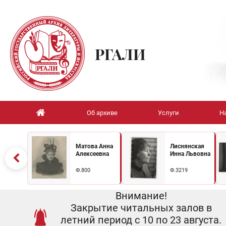
РГАЛИ
Об архиве
Услуги
Н
Матова Анна
Лиснянская
Алексеевна
Инна Львовна
Ф.800
Ф.3219
Внимание!
Закрытие читальных залов в
летний период с 10 по 23 августа.