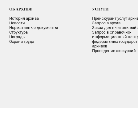
ОБ АРХИВЕ
УСЛУГИ
История архива
Прейскурант услуг архи
Новости
Запрос в архив
Нормативные документы
Заказ дел в читальный 
Структура
Запрос в Справочно-
Награды
информационный цент
Охрана труда
федеральных государс
архивов
Проведение экскурсий