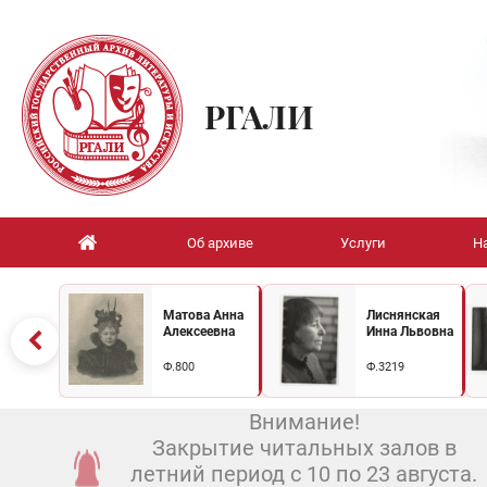
РГАЛИ
Об архиве
Услуги
Н
Матова Анна
Лиснянская
Алексеевна
Инна Львовна
Ф.800
Ф.3219
Внимание!
Закрытие читальных залов в
летний период с 10 по 23 августа.