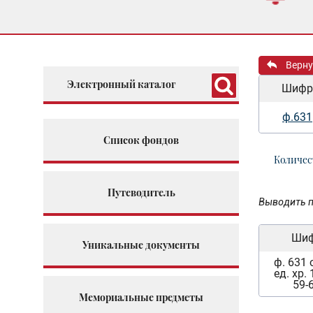
Верну
Электронный каталог
Шифр
ф.631
Список фондов
Количес
Путеводитель
Выводить п
Ши
Уникальные документы
ф. 631 
ед. хр. 
59-
Мемориальные предметы