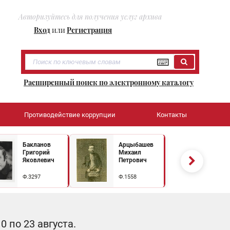
Авторизуйтесь для получения услуг архива
Вход
или
Регистрация
Расширенный поиск по электронному каталогу
Противодействие коррупции
Контакты
Бакланов
Арцыбашев
Григорий
Михаил
Яковлевич
Петрович
Ф.3297
Ф.1558
 по 23 августа.