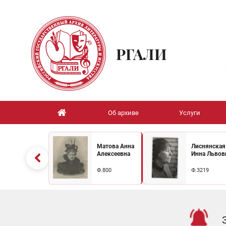
РГАЛИ
Об архиве
Услуги
Матова Анна
Лиснянская
Алексеевна
Инна Львов
Ф.800
Ф.3219