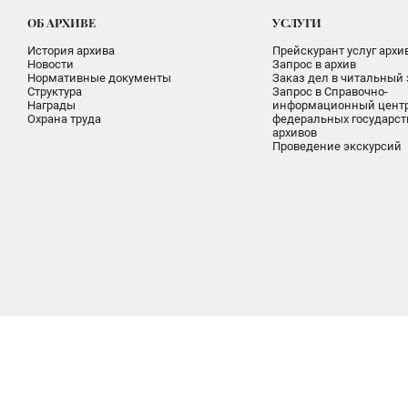
ОБ АРХИВЕ
УСЛУГИ
История архива
Прейскурант услуг архи
Новости
Запрос в архив
Нормативные документы
Заказ дел в читальный 
Структура
Запрос в Справочно-
Награды
информационный цент
Охрана труда
федеральных государс
архивов
Проведение экскурсий