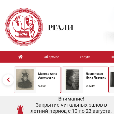
РГАЛИ
Об архиве
Услуги
Н
Матова Анна
Лиснянская
Алексеевна
Инна Львовна
Ф.800
Ф.3219
Внимание!
Закрытие читальных залов в
летний период с 10 по 23 августа.