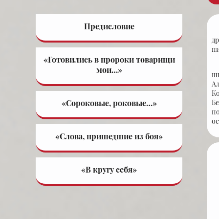
Предисловие
д
пи
«Готовились в пророки товарищи
мои…»
ш
А
К
«Сороковые, роковые…»
Бе
по
ос
«Слова, пришедшие из боя»
«В кругу себя»