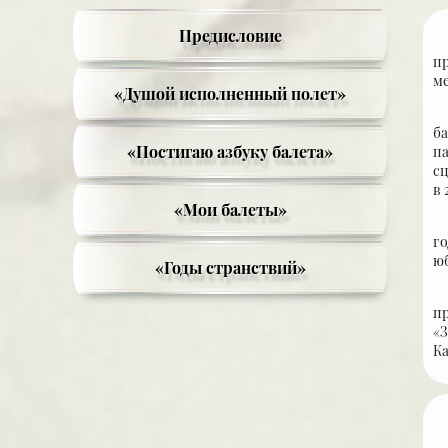
Предисловие
п
м
«Душой исполненный полет»
ба
«Постигаю азбуку балета»
п
сц
в 
«Мои балеты»
г
юб
«Годы странствий»
пр
«
Ка