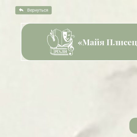
Вернуться
«Майя Плисецк